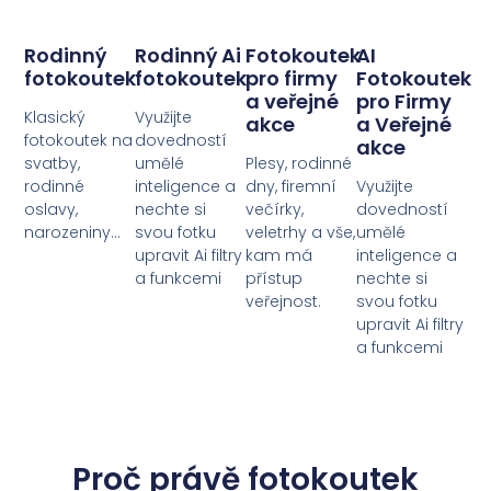
Rodinný
Rodinný Ai
Fotokoutek
AI
fotokoutek
fotokoutek
pro firmy
Fotokoutek
a veřejné
pro Firmy
Klasický
Využijte
akce
a Veřejné
fotokoutek na
dovedností
akce
svatby,
umělé
Plesy, rodinné
rodinné
inteligence a
dny, firemní
Využijte
oslavy,
nechte si
večírky,
dovedností
narozeniny...
svou fotku
veletrhy a vše,
umělé
upravit Ai filtry
kam má
inteligence a
a funkcemi
přístup
nechte si
veřejnost.
svou fotku
upravit Ai filtry
a funkcemi
Proč právě fotokoutek