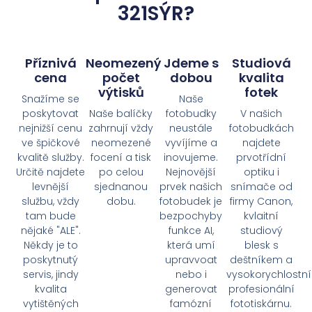
321SÝR?
Příznivá
Neomezený
Jdeme s
Studiová
cena
počet
dobou
kvalita
výtisků
fotek
Snažíme se
Naše
poskytovat
Naše balíčky
fotobudky
V našich
nejnižší cenu
zahrnují vždy
neustále
fotobudkách
ve špičkové
neomezené
vyvíjíme a
najdete
kvalitě služby.
focení a tisk
inovujeme.
prvotřídní
Určitě najdete
po celou
Nejnovější
optiku i
levnější
sjednanou
prvek našich
snímače od
službu, vždy
dobu.
fotobudek je
firmy Canon,
tam bude
bezpochyby
kvlaitní
nějaké "ALE".
funkce AI,
studiový
Někdy je to
která umí
blesk s
poskytnutý
upravvoat
deštníkem a
servis, jindy
nebo i
vysokorychlostní
kvalita
generovat
profesionální
vytištěných
famózní
fototiskárnu.