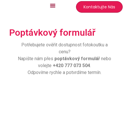
Kontaktujte Nás
Hlavní stránka
Pozadí a rekvizity
Poptávkový formulář
Potřebujete ověřit dostupnost fotokoutku a
cenu?
Napište nám přes
poptávkový formulář
nebo
volejte
+420 777 073 504
.
Odpovíme rychle a potvrdíme termín.