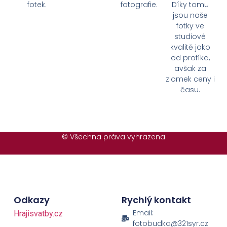
fotek.
fotografie.
Díky tomu
jsou naše
fotky ve
studiové
kvalitě jako
od profíka,
avšak za
zlomek ceny i
času.
© Všechna práva vyhrazena
Odkazy
Rychlý kontakt
Email:
Hrajisvatby.cz
fotobudka@321syr.cz