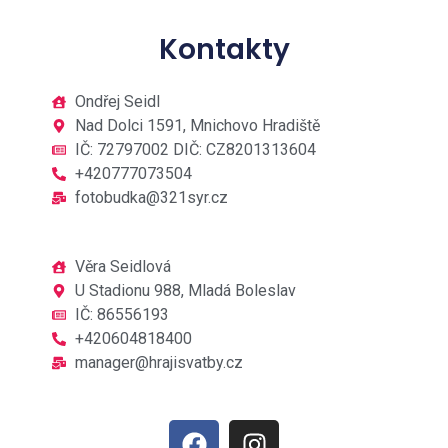
Kontakty
Ondřej Seidl
Nad Dolci 1591, Mnichovo Hradiště
IČ: 72797002 DIČ: CZ8201313604
+420777073504
fotobudka@321syr.cz
Věra Seidlová
U Stadionu 988, Mladá Boleslav
IČ: 86556193
+420604818400
manager@hrajisvatby.cz